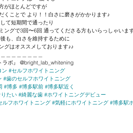
方がほとんどですが 
だくことで より！！白さに磨きがかかります♪
指して短期間で通ったり 
ミングで3回〜6回 通ってくださる方もいらっしゃいます
た後も、白さを維持するために 
ングはオススメしております♪♪
＿＿＿＿＿＿＿＿＿ 
ボ』 @bright_lab_whitening 
ロン
#セルフホワイトニング
ン
#歯のセルフホワイトニング
岡
#博多
#博多駅前
#博多駅近く
なりたい
#綺麗な歯
#ホワイトニングデビュー
セルフホワイトニング
#気軽にホワイトニング
#博多駅