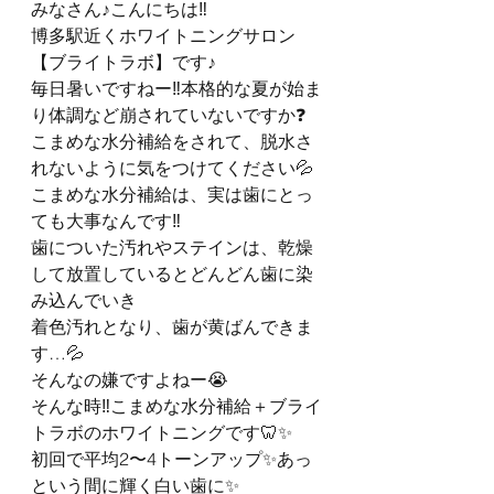
みなさん♪こんにちは‼️
博多駅近くホワイトニングサロン
【ブライトラボ】です♪
毎日暑いですねー‼️本格的な夏が始ま
り体調など崩されていないですか❓
こまめな水分補給をされて、脱水さ
れないように気をつけてください💦
こまめな水分補給は、実は歯にとっ
ても大事なんです‼️
歯についた汚れやステインは、乾燥
して放置しているとどんどん歯に染
み込んでいき
着色汚れとなり、歯が黄ばんできま
す…💦
そんなの嫌ですよねー😭
そんな時‼️こまめな水分補給＋ブライ
トラボのホワイトニングです🦷✨
初回で平均2〜4トーンアップ✨あっ
という間に輝く白い歯に✨