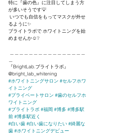
特に『歯の色』に注目してしまう方
が多いそうです💡
 いつでも自信をもってマスクが外せ
るように✨ 
ブライトラボで ホワイトニングを始
めませんか☺️❔
 ＿＿＿＿＿＿＿＿＿＿＿＿＿＿＿＿
＿ 
『BrightLab.ブライトラボ』 
@bright_lab_whitening 
#ホワイトニングサロン
#セルフホワ
イトニング
#プライベートサロン
#歯のセルフホ
ワイトニング
#ブライトラボ
#福岡
#博多
#博多駅
前
#博多駅近く
#白い歯
#白い歯になりたい
#綺麗な
歯
#ホワイトニングデビュー