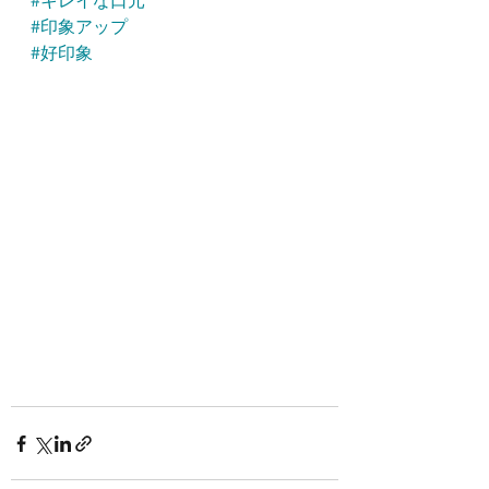
#キレイな口元
#印象アップ
#好印象