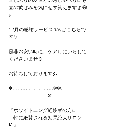
久しぶりの友達とのおしゃべりにも
歯の黄ばみを気にせず笑えますよ😆
♪
12月の感謝サービスdayはこちらで
す✨
是非お安い時に、ケアしにいらして
くださいませ☺️
お待ちしております🌿
✼…………………….✼✼.
……………………✼
『ホワイトニング経験者の方に
　特に絶賛される効果絶大サロン
🫶』