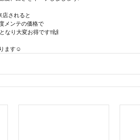
来店されると
度メンテの価格で
となり大変お得です‼️🙌
ります☺️