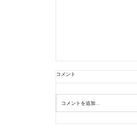
コメント
コメントを追加…
【めちゃお得❗️感謝サービス
day開催❗️】