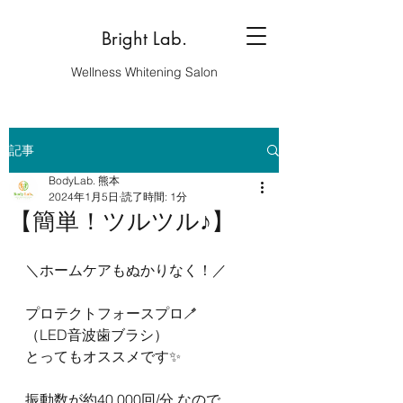
Bright Lab.
Wellness Whitening Salon
記事
BodyLab. 熊本
2024年1月5日
読了時間: 1分
【簡単！ツルツル♪】
＼ホームケアもぬかりなく！／
プロテクトフォースプロ🪥
（LED音波歯ブラシ）
とってもオススメです✨
振動数が約40,000回/分 なので