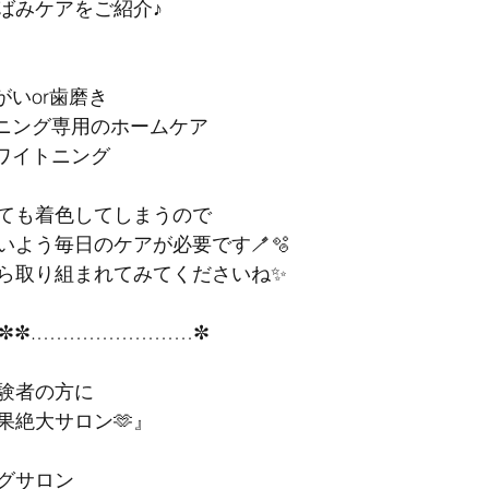
ばみケアをご紹介♪
いor歯磨き
ニング専用のホームケア
ワイトニング
ても着色してしまうので
いよう毎日のケアが必要です🪥🫧
ら取り組まれてみてくださいね✨
✼✼.……………………✼
験者の方に
果絶大サロン🫶』
ングサロン