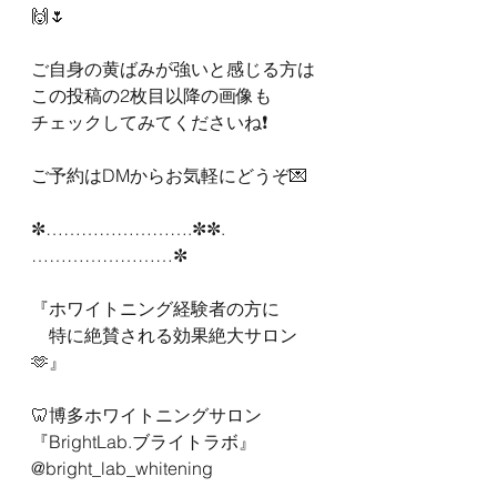
🙌🌷
ご自身の黄ばみが強いと感じる方は
この投稿の2枚目以降の画像も
チェックしてみてくださいね❗️
ご予約はDMからお気軽にどうぞ💌
✼…………………….✼✼.
……………………✼
『ホワイトニング経験者の方に
　特に絶賛される効果絶大サロン
🫶』
🦷博多ホワイトニングサロン
『BrightLab.ブライトラボ』
@bright_lab_whitening