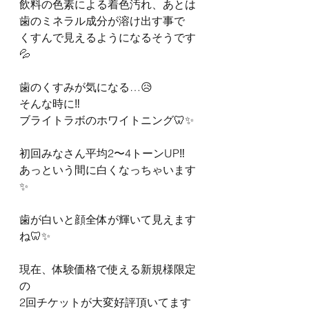
飲料の色素による着色汚れ、あとは
歯のミネラル成分が溶け出す事で
くすんで見えるようになるそうです
💦
歯のくすみが気になる…😥
そんな時に‼️
ブライトラボのホワイトニング🦷✨
初回みなさん平均2〜4トーンUP‼️
あっという間に白くなっちゃいます
✨
歯が白いと顔全体が輝いて見えます
ね🦷✨
現在、体験価格で使える新規様限定
の
2回チケットが大変好評頂いてます