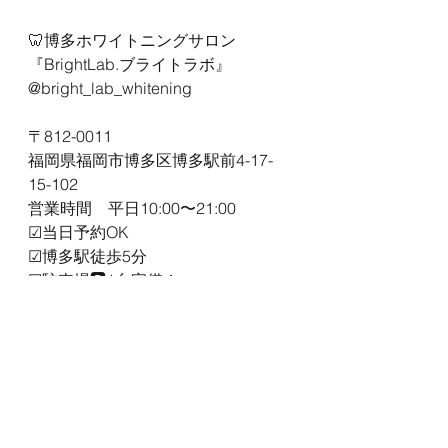
🦷博多ホワイトニングサロン
『BrightLab.ブライトラボ』
@bright_lab_whitening
〒812-0011
福岡県福岡市博多区博多駅前4-17-
15-102
営業時間　平日10:00〜21:00
☑︎当日予約OK
☑︎博多駅徒歩5分
☑︎駐車場🅿️1台完備！
すべて表示
最新記事