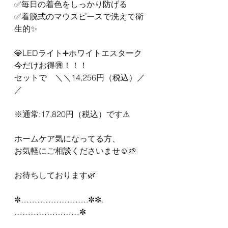
✅毎日の着色をしっかり防げる
✅着脱式のマウスピースで洗えて衛
生的✨
💎LEDライト➕ホワイトエスターク
今だけお得🉐！！！
セットで　＼＼14,256円（税込）／
／
※通常:17,820円（税込）です⚠︎
ホームケア気になってる方、
お気軽にご相談くださいませ☺️🌱
お待ちしております🌿
✼…………………….✼✼.
……………………✼