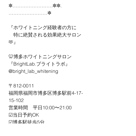
✼…………………….✼✼.
……………………✼
『ホワイトニング経験者の方に
　特に絶賛される効果絶大サロン
🫶』
🦷博多ホワイトニングサロン
『BrightLab.ブライトラボ』
@bright_lab_whitening
〒812-0011
福岡県福岡市博多区博多駅前4-17-
15-102
営業時間　平日10:00〜21:00
☑︎当日予約OK
☑︎博多駅徒歩5分
☑︎駐車場1台完備！