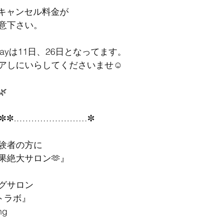
はキャンセル料金が
意下さい。
ayは11日、26日となってます。
アしにいらしてくださいませ☺️

✼✼.……………………✼
験者の方に
果絶大サロン🫶』
ングサロン
イトラボ』
ng