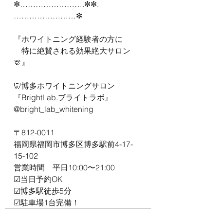
✼…………………….✼✼.
……………………✼
『ホワイトニング経験者の方に
　特に絶賛される効果絶大サロン
🫶』
🦷博多ホワイトニングサロン
『BrightLab.ブライトラボ』
@bright_lab_whitening
〒812-0011
福岡県福岡市博多区博多駅前4-17-
15-102
営業時間　平日10:00〜21:00
☑︎当日予約OK
☑︎博多駅徒歩5分
☑︎駐車場1台完備！