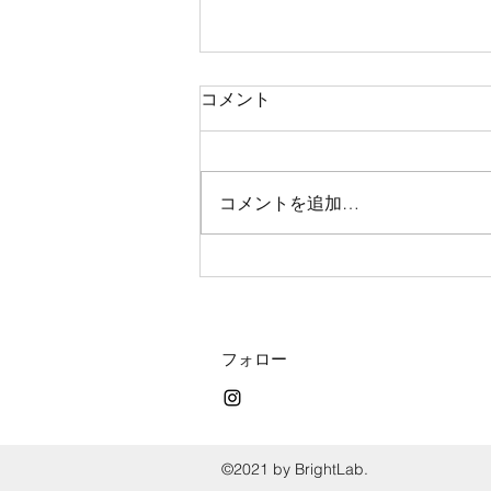
コメント
コメントを追加…
【めちゃお得❗️感謝サービス
day開催❗️】
フォロー
©2021 by BrightLab.