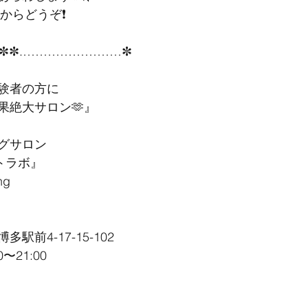
からどうぞ❗️
✼✼.……………………✼
験者の方に
果絶大サロン🫶』
ングサロン
イトラボ』
ng
前4-17-15-102
〜21:00