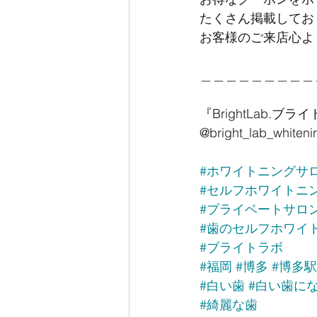
たくさん掲載してお
お客様のご来店心よ
＿＿＿＿＿＿＿＿＿
『BrightLab.ブラ
@bright_lab_whiteni
#ホワイトニングサ
#セルフホワイトニ
#プライベートサロ
#歯のセルフホワイ
#ブライトラボ
#福岡
#博多
#博多
#白い歯
#白い歯に
#綺麗な歯