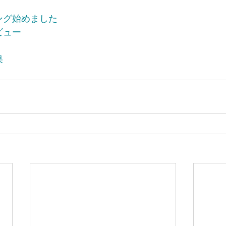
ング始めました
ビュー
果