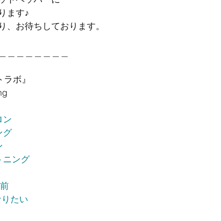
ります♪
り、お待ちしております。
＿＿＿＿＿＿＿＿
イトラボ』
ng
ロン
ング
ン
トニング
駅前
なりたい