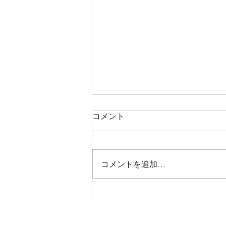
コメント
コメントを追加…
【めちゃお得❗️感謝サービス
day開催❗️】